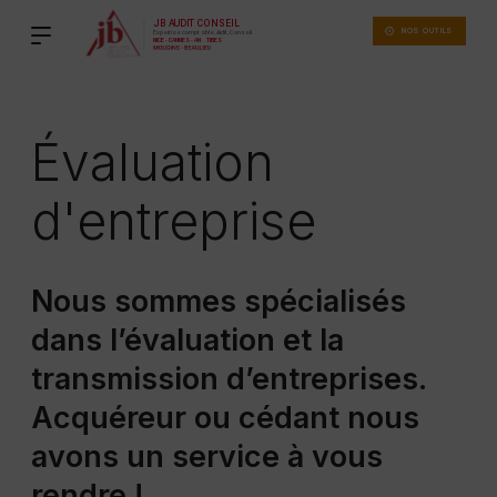
Voir
Aller
les
au
NOS OUTILS
règles
d'utilisation
contenu
des
cookies
principal
sur
le
site
Évaluation
JB
Audit
Conseil
d'entreprise
Nous sommes spécialisés
dans l’évaluation et la
transmission d’entreprises.
Acquéreur ou cédant nous
avons un service à vous
rendre !