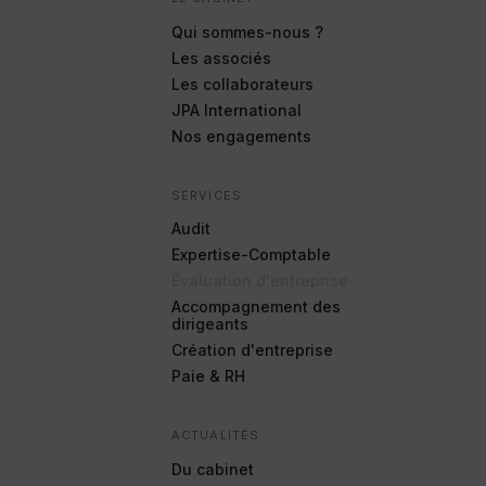
Google Analytics
Cookies générés par Google Analytics pour
Qui sommes-nous ?
récolter des données statistiques.
Les associés
En savoir plus
Les collaborateurs
ACCEPTER
REFUSER
JPA International
Nos engagements
SERVICES
Services
Audit
Expertise-Comptable
Évaluation d'entreprise
Accompagnement des
dirigeants
Création d'entreprise
Paie & RH
ACTUALITÉS
Du cabinet