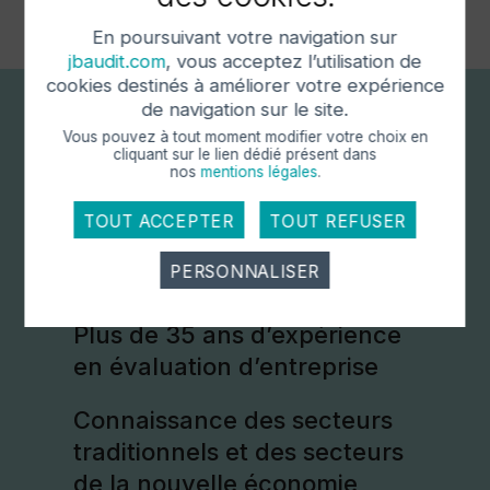
évaluation d’actifs
En poursuivant votre navigation sur
jbaudit.com
, vous acceptez l’utilisation de
cookies destinés à améliorer votre expérience
de navigation sur le site.
Vous pouvez à tout moment modifier votre choix en
Le + JB Audit
cliquant sur le lien dédié
présent dans
nos
mentions légales
.
vous garantit :
TOUT ACCEPTER
TOUT REFUSER
PERSONNALISER
Cookies obligatoire
Plus de 35 ans d’expérience
en évaluation d’entreprise
Ces cookies sont nécessaires au bon
fonctionnement du site internet et ne peuvent être
désactivés. Ces cookies ne récoltent et ne
Connaissance des secteurs
transmettent aucunes données personnelles
traditionnels et des secteurs
sensibles.
de la nouvelle économie