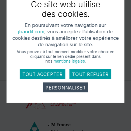
Ce site web utilise
mar 4 aoû 2026
lun 
des cookies.
Les principales
Le
échéances
é
En poursuivant votre navigation sur
comptables pour le
co
jbaudit.com
, vous acceptez l’utilisation de
mois d'août 2026
mo
cookies destinés à améliorer votre expérience
En savoir plus
de navigation sur le site.
Notre application
Vous pouvez à tout moment modifier votre choix en
Événement
1 sur 5
pourrait
cliquant sur le lien dédié
présent dans
vous intéresser.
nos
mentions légales
.
DÉCOUVRIR
TOUT ACCEPTER
TOUT REFUSER
PERSONNALISER
Cookies obligatoire
Ces cookies sont nécessaires au bon
fonctionnement du site internet et ne peuvent être
désactivés. Ces cookies ne récoltent et ne
JPA France
transmettent aucunes données personnelles