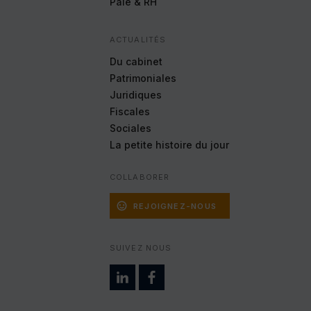
Paie & RH
Statistiques
Google Analytics
ACTUALITÉS
Cookies générés par Google Analytics pour
Du cabinet
récolter des données statistiques.
Patrimoniales
En savoir plus
Juridiques
ACCEPTER
REFUSER
Fiscales
Sociales
La petite histoire
du jour
COLLABORER
REJOIGNEZ-NOUS
SUIVEZ NOUS