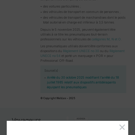
des voitures particulières ;
des véhicules de transport en commun de personnes ;
des véhicules de transport de marchandises dont le poids
total autorisé en charge est inférieur à 3,5 tonnes.
Depuis le 5 novembre 2025, peuvent également être
utilisés à ce titre les pneumatiques tout-terrain
professionnels sur les véhicules de
catégories M, N et O
.
Les pneumatiques utilisés doivent être conformes aux
dispositions du
Règlement UNECE no 30
ou du
Règlement
UNECE no 54
et porté un marquage « POR » pour
Professional Off-Road.
Source(s) :
Arrêté du 30 octobre 2025 modifiant l'arrêté du 18
juillet 1985 relatif aux dispositifs antidérapants
équipant les pneumatiques
© Copyright WebLex – 2025
Voyageurs
AGENDA
d’affaires ?
Événements