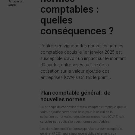
Partager cet
comptables :
article
quelles
conséquences ?
L’entrée en vigueur des nouvelles normes
comptables depuis le 1er janvier 2025 est
susceptible d’avoir un impact sur le montant
dû par les entreprises au titre de la
cotisation sur la valeur ajoutée des
entreprises (CVAE). On fait le point…
Plan comptable général : de
nouvelles normes
Le principe de connexion fiscalo-comptable implique que la
valeur ajoutée servant de base pour le calcul de la
cotisation sur la valeur ajoutée des entreprises (CVAE) soit
calculée par application des normes comptables.
Les dernières modifications apportées au plan comptable
général (PCG), qui s’appliquent obligatoirement aux