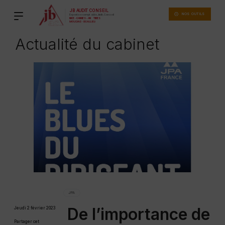
Voir
Aller
les
au
NOS OUTILS
règles
d'utilisation
contenu
des
cookies
principal
Actualité du cabinet
sur
le
site
JB
Audit
Conseil
JPA
De l’importance de
Jeudi 2 février 2023
Partager cet