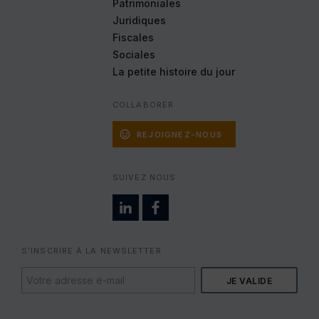
Google Analytics
Patrimoniales
Cookies générés par Google Analytics pour
Juridiques
récolter des données statistiques.
Fiscales
En savoir plus
Sociales
ACCEPTER
REFUSER
La petite histoire
du jour
COLLABORER
REJOIGNEZ-NOUS
SUIVEZ NOUS
S’INSCRIRE À LA NEWSLETTER
VOTRE
ADRESSE
E-
MAIL