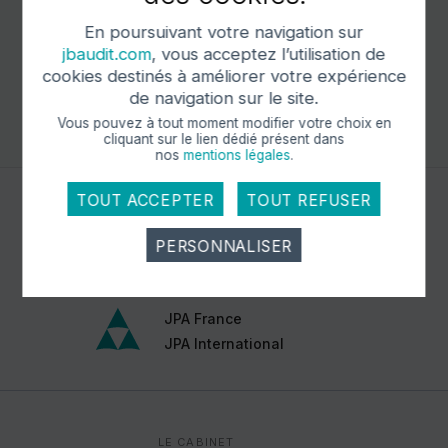
En savoir plus
En poursuivant votre navigation sur
jbaudit.com
, vous acceptez l’utilisation de
Notre application
Événement
1 sur 5
pourrait
cookies destinés à améliorer votre expérience
vous intéresser.
de navigation sur le site.
Vous pouvez à tout moment modifier votre choix en
DÉCOUVRIR
cliquant sur le lien dédié
présent dans
nos
mentions légales
.
TOUT ACCEPTER
TOUT REFUSER
PERSONNALISER
Cookies obligatoire
JPA France
Ces cookies sont nécessaires au bon
JPA International
fonctionnement du site internet et ne peuvent être
désactivés. Ces cookies ne récoltent et ne
transmettent aucunes données personnelles
sensibles.
Réseaux sociaux
LE CABINET